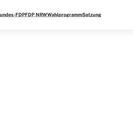
undes-FDP
FDP NRW
Wahlprogramm
Satzung