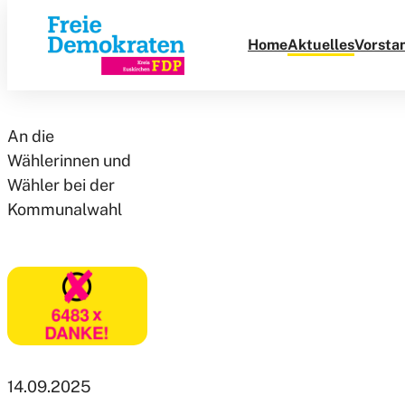
Danke!
Direkt
zum
Home
Aktuelles
Vorsta
Inhalt
An die
Wählerinnen und
Wähler bei der
Kommunalwahl
14.09.2025