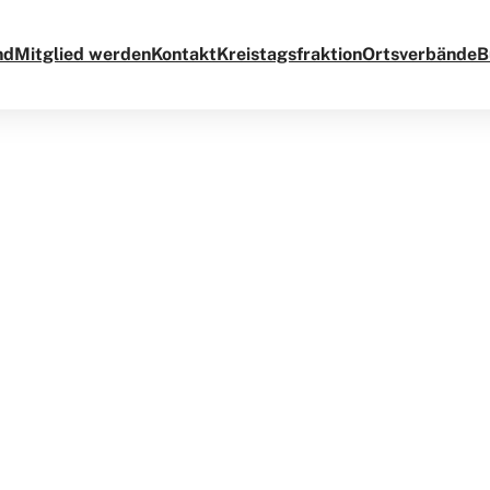
nd
Mitglied werden
Kontakt
Kreistagsfraktion
Ortsverbände
B