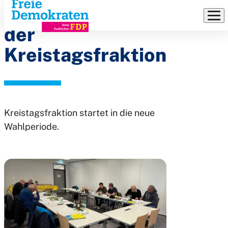
Klausurtagung
Direkt
zum
der
Inhalt
Kreistagsfraktion
Kreistagsfraktion startet in die neue
Wahlperiode.